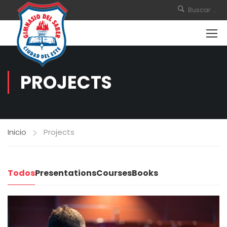
PROJECTS
Inicio
Projects
Todos
Presentations
Courses
Books