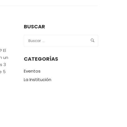
BUSCAR
 El
n un
CATEGORÍAS
s 3
Eventos
e 5
La Institución