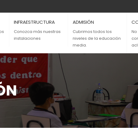
INFRAESTRUCTURA
ADMISIÓN
C
os
Conozca más nuestras
Cubrimos todos los
No
instalaciones
niveles de la educación
co
media.
acl
IÓN