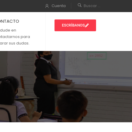
Cuenta
ONTACTO
ESCRÍBANOS
 dude en
ntactarnos para
arar sus dudas.