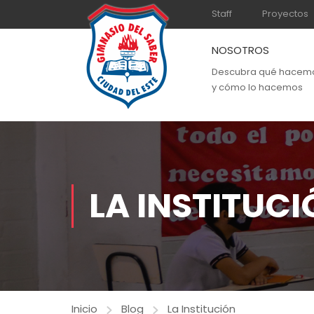
Staff
Proyectos
NOSOTROS
Descubra qué hacem
y cómo lo hacemos
LA INSTITUC
Inicio
Blog
La Institución